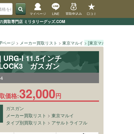
マイページ
LINE
買取申込み
口コミ
ガンの買取専門店 ミリタリーグッズ.COM
OPページ
メーカー買取リスト
東京マルイ
[東京マルイ] URG-I 11
URG-I 11.5インチ
BLOCK3 ガスガン
84
32,000
取価格:
円
ガスガン
メーカー買取リスト
>
東京マルイ
タイプ別買取リスト
>
アサルトライフル