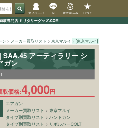
マイページ
LINE
買取申込み
口コミ
買取専門店 ミリタリーグッズ.COM
ージ
メーカー買取リスト
東京マルイ
[東京マルイ] SAA.45 ア
 SAA.45 アーティラリー シ
アガン
81
4,000
買取価格:
円
エアガン
メーカー買取リスト
>
東京マルイ
タイプ別買取リスト
>
ハンドガン
タイプ別買取リスト
>
リボルバーCOLT