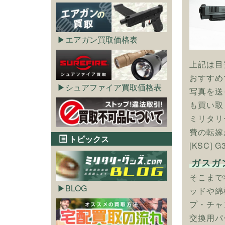
エアガン買取価格表
上記は目
おすすめ
シュアファイア買取価格表
写真を送
も買い取
ミリタリ
費の転嫁
トピックス
[KSC]
ガスガ
そこまで
BLOG
ッドや綿
プ・チャ
交換用パ