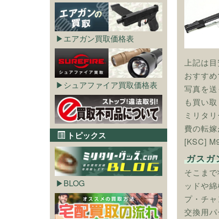
エアガン買取価格表
上記は目
おすすめ
シュアファイア買取価格表
写真を送
も買い取
ミリタリ
費の転嫁
トピックス
[KSC]
ガスガ
そこまで
BLOG
ッドや綿
プ・チャ
交換用パ