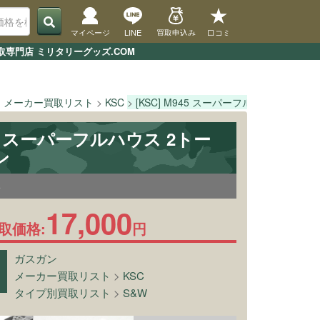
マイページ
LINE
買取申込み
口コミ
取専門店 ミリタリーグッズ.COM
メーカー買取リスト
KSC
[KSC] M945 スーパーフルハウス 2トー
945 スーパーフルハウス 2トー
ン
6
17,000
取価格:
円
ガスガン
メーカー買取リスト
>
KSC
タイプ別買取リスト
>
S&W