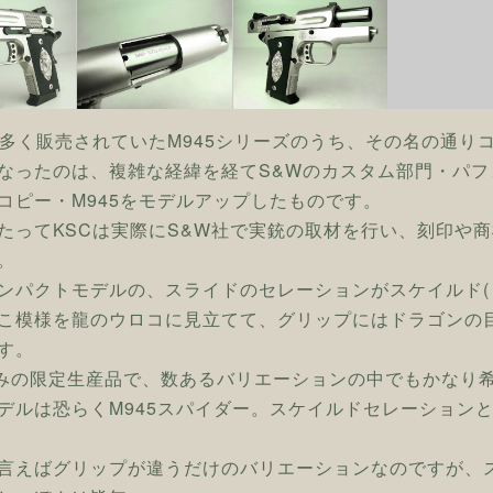
数多く販売されていたM945シリーズのうち、その名の通り
なったのは、複雑な経緯を経てS&Wのカスタム部門・パ
コピー・M945をモデルアップしたものです。
たってKSCは実際にS&W社で実銃の取材を行い、刻印や
。
ンパクトモデルの、スライドのセレーションがスケイルド(
こ模様を龍のウロコに見立てて、グリップにはドラゴンの
す。
のみの限定生産品で、数あるバリエーションの中でもかなり
デルは恐らくM945スパイダー。スケイルドセレーション
言えばグリップが違うだけのバリエーションなのですが、