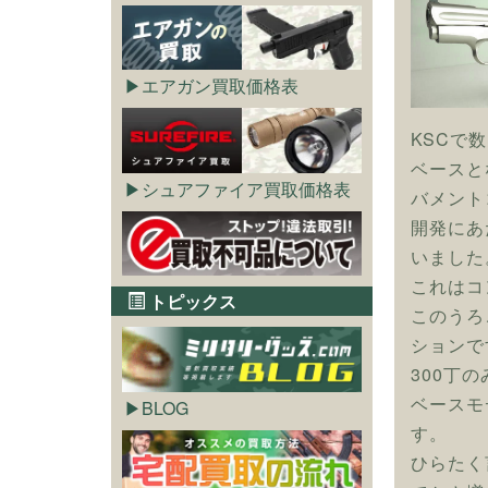
エアガン買取価格表
KSCで
ベースと
シュアファイア買取価格表
バメント
開発にあ
いました
これはコ
トピックス
このうろ
ションで
300丁
ベースモ
BLOG
す。
ひらたく