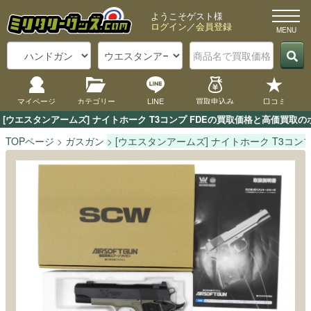
ようこそゲスト様
ログイン
／
会員登録
マイページ
カテゴリー
LINE
買取申込み
口コミ
[ウエスタンアームズ] ナイトホーク T3コンプ FDEの買取価格と高価買
TOPページ
ガスガン
[ウエスタンアームズ] ナイトホーク T3コンプ