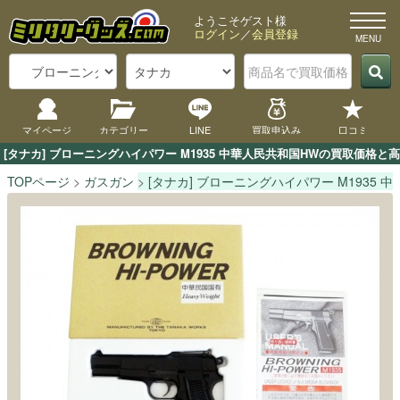
ようこそゲスト様
ログイン
／
会員登録
マイページ
カテゴリー
LINE
買取申込み
口コミ
[タナカ] ブローニングハイパワー M1935 中華人民共和国HWの買取価
TOPページ
ガスガン
[タナカ] ブローニングハイパワー M1935 