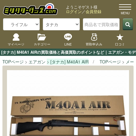
ようこそゲスト様
ログイン
／
会員登録
マイページ
カテゴリー
LINE
買取申込み
口コミ
[タナカ] M40A1 AIRの買取価格と高価買取のポイントなど｜エアガン・モ
TOPページ
エアガン
[タナカ] M40A1 AIR
TOPページ
メー