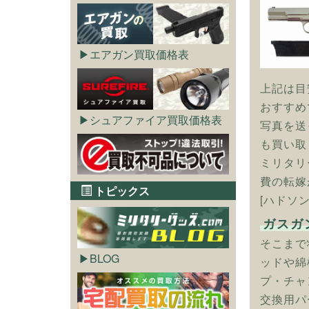
エアガン買取価格表
上記は目
おすすめ
シュアファイア買取価格表
写真を送
も買い取
ミリタリ
費の転嫁
トピックス
[ハドソン
ガスガ
そこまで
BLOG
ッドや綿
プ・チャ
交換用パ