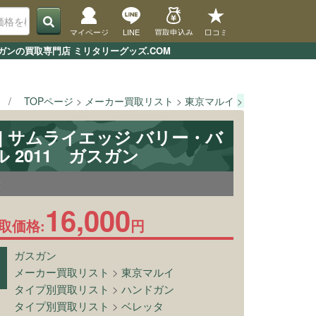
マイページ
LINE
買取申込み
口コミ
ガンの買取専門店 ミリタリーグッズ.COM
TOPページ
メーカー買取リスト
東京マルイ
[東京マルイ] 
] サムライエッジ バリー・バ
 2011 ガスガン
2
16,000
取価格:
円
ガスガン
メーカー買取リスト
>
東京マルイ
タイプ別買取リスト
>
ハンドガン
タイプ別買取リスト
>
ベレッタ