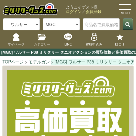
ようこそゲスト様
ログイン
／
会員登録
マイページ
カテゴリー
LINE
買取申込み
口コミ
[MGC] ワルサー P38 ミリタリー タニオアクションの買取価格と高価買
TOPページ
モデルガン
[MGC] ワルサー P38 ミリタリー タニオ