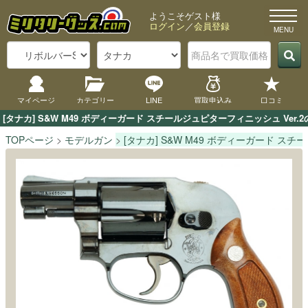
ようこそゲスト様
ログイン
／
会員登録
マイページ
カテゴリー
LINE
買取申込み
口コミ
[タナカ] S&W M49 ボディーガード スチールジュピターフィニッシュ V
TOPページ
モデルガン
[タナカ] S&W M49 ボディーガード スチ