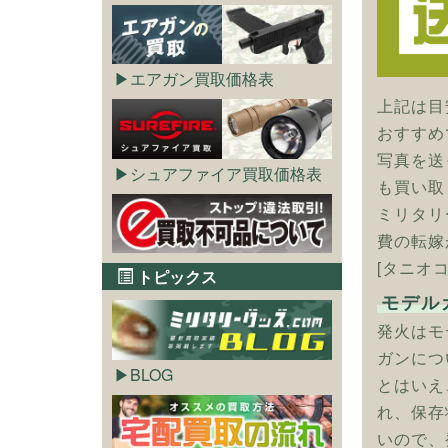
エアガン買取価格表
上記は目
おすすめ
写真を送
シュアファイア買取価格表
も買い取
ミリタリ
費の転嫁
[タニオコ
トピックス
モデル
発火はモ
ガンにつ
BLOG
とはいえ
れ、保存
いので、