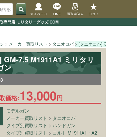
マイページ
LINE
買取申込み
口コミ
買取専門店 ミリタリーグッズ.COM
ージ
メーカー買取リスト
タニオコバ
[タニオコバ] GM-7.5 M191
GM-7.5 M1911A1 ミリタリ
ガン
23
13,000
取価格:
円
モデルガン
メーカー買取リスト
>
タニオコバ
タイプ別買取リスト
>
ハンドガン
タイプ別買取リスト
>
コルト M1911A1・A2