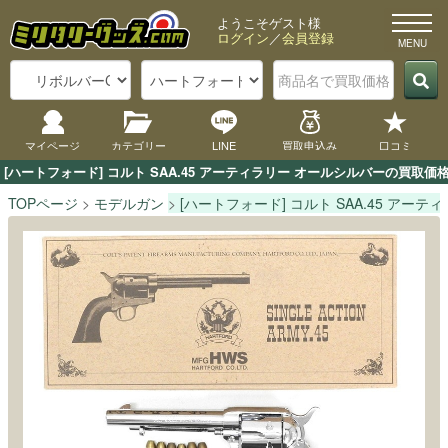
ようこそゲスト様
ログイン
／
会員登録
マイページ
カテゴリー
LINE
買取申込み
口コミ
[ハートフォード] コルト SAA.45 アーティラリー オールシルバーの買
TOPページ
モデルガン
[ハートフォード] コルト SAA.45 アー