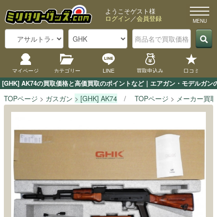
ようこそゲスト様
ログイン
／
会員登録
マイページ
カテゴリー
LINE
買取申込み
口コミ
[GHK] AK74の買取価格と高価買取のポイントなど｜エアガン・モデルガン
TOPページ
ガスガン
[GHK] AK74
TOPページ
メーカー買取