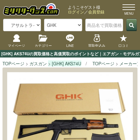
ようこそゲスト様
ログイン
／
会員登録
マイページ
カテゴリー
LINE
買取申込み
口コミ
[GHK] AKS74Uの買取価格と高価買取のポイントなど｜エアガン・モデル
TOPページ
ガスガン
[GHK] AKS74U
TOPページ
メーカー