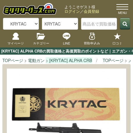
ようこそゲスト様
ログイン
／
会員登録
マイページ
カテゴリー
LINE
買取申込み
口コミ
[KRYTAC] ALPHA CRBの買取価格と高価買取のポイントなど｜エアガ
TOPページ
電動ガン
[KRYTAC] ALPHA CRB
TOPページ
メ