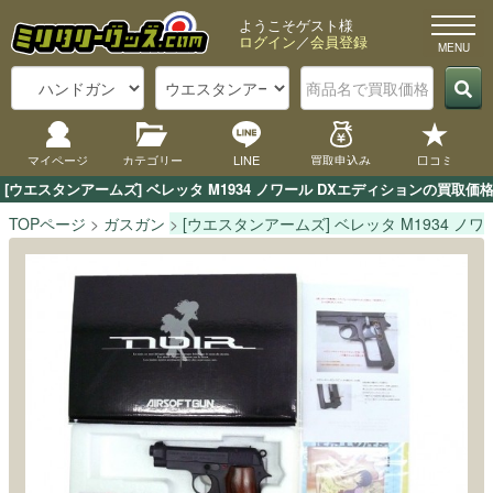
ようこそゲスト様
ログイン
／
会員登録
マイページ
カテゴリー
LINE
買取申込み
口コミ
[ウエスタンアームズ] ベレッタ M1934 ノワール DXエディションの買
TOPページ
ガスガン
[ウエスタンアームズ] ベレッタ M1934 ノ