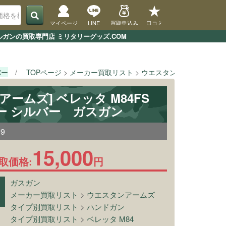
マイページ
LINE
買取申込み
口コミ
ルガンの買取専門店 ミリタリーグッズ.COM
バー
TOPページ
メーカー買取リスト
ウエスタンアームズ
[ウ
アームズ] ベレッタ M84FS
ー シルバー ガスガン
69
15,000
取価格:
円
ガスガン
メーカー買取リスト
>
ウエスタンアームズ
タイプ別買取リスト
>
ハンドガン
タイプ別買取リスト
>
ベレッタ M84