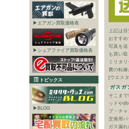
エアガン買取価格表
上記は目
おすすめ
写真を送
シュアファイア買取価格表
も買い取
ミリタリ
費の転嫁
[ウエス
トピックス
ガスガ
そこまで
ッドや綿
BLOG
プ・チャ
交換用パ
ガス漏れ