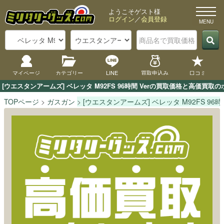
ようこそゲスト様
ログイン
／
会員登録
マイページ
カテゴリー
LINE
買取申込み
口コミ
[ウエスタンアームズ] ベレッタ M92FS 96時間 Verの買取価格と高価
TOPページ
ガスガン
[ウエスタンアームズ] ベレッタ M92FS 96時間