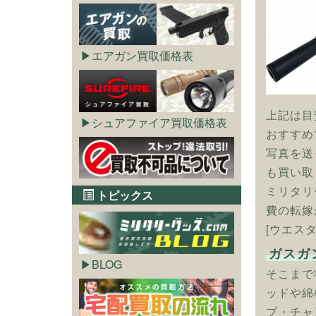
エアガン買取価格表
上記は目
シュアファイア買取価格表
おすすめ
写真を送
も買い取
ミリタリ
トピックス
費の転嫁
[ウエス
ガスガ
BLOG
そこまで
ッドや綿
プ・チャ