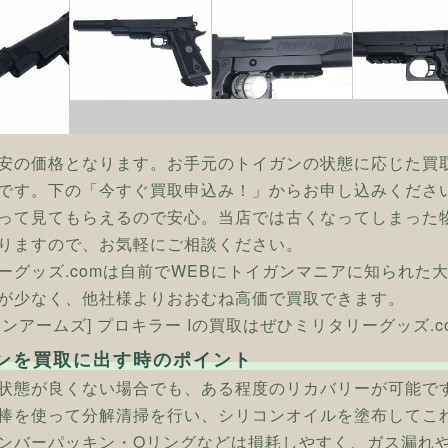
安の価格となります。お手元のトイガンの状態に応じた買
です。下の「今すぐ買取申込み！」からお申し込みくださ
って見てもらえるので安心。当店では古くなってしまった
りますので、お気軽にご相談ください。
ーグッズ.comは自前でWEBにトイガンマニアに知られた
が少なく、他社様よりおおむね高価で買取できます。
タンアームズ] プロキラー Iの買取はぜひミリタリーグッズ.c
ンを買取に出す時のポイント
状態が良くない場合でも、ある程度のリカバリーが可能で
棒を使って分解清掃を行い、シリコンオイルを塗布してこ
ンバーパッキン・Oリングなどは損耗しやすく、ガス漏れ