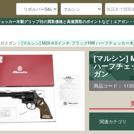
 ハーフチェッカー木製グリップ付の買取価格と高価買取のポイントなど｜エアガン
ガスガン
[マルシン] M29 6.5インチ ブラックHW ハーフチェッカ
[マルシン] 
ハーフチェ
ガン
商品コード：
113
関連カテゴリ