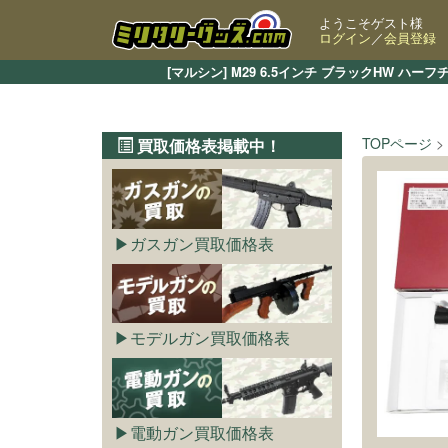
ようこそゲスト様
ログイン
／
会員登録
[マルシン] M29 6.5インチ ブラックHW
TOPページ
買取価格表掲載中！
ガスガン買取価格表
モデルガン買取価格表
電動ガン買取価格表