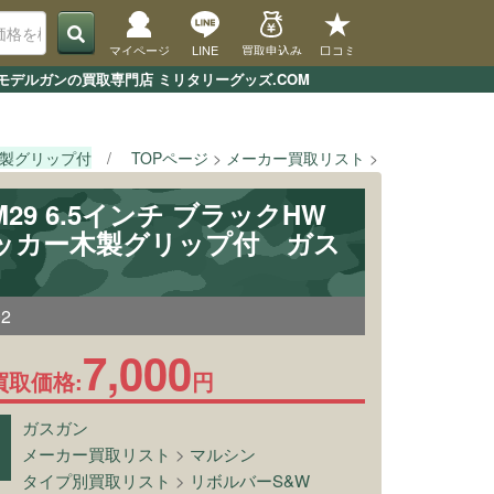
マイページ
LINE
買取申込み
口コミ
・モデルガンの買取専門店 ミリタリーグッズ.COM
ー木製グリップ付
TOPページ
メーカー買取リスト
マルシン
[マ
M29 6.5インチ ブラックHW
ッカー木製グリップ付 ガス
02
7,000
買取価格:
円
ガスガン
メーカー買取リスト
>
マルシン
タイプ別買取リスト
>
リボルバーS&W