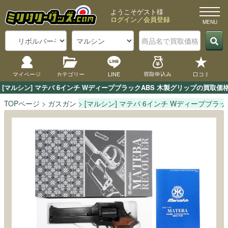
ようこそゲスト様
ログイン
／
会員登録
マイページ
カテゴリー
LINE
買取申込み
口コミ
[マルシン] マテバ 6インチ WディープブラックABS 木製グリップの買
TOPページ
ガスガン
[マルシン] マテバ 6インチ Wディープブラッ