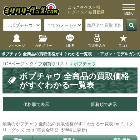
ようこそゲスト様
ログイン
／
会員登録
マイページ
カテゴリー
LINE
買取申込み
口コミ
ボブチャウ 全商品の買取価格がすぐわかる一覧表｜エアガン・モデルガンの買
TOPページ
タイプ別買取リスト
ボブチャウ
ボブチャウ 全商品の買取価格
がすぐわかる一覧表
価格順で表示
新着順で表示
最新のボブチャウ 全商品の買取価格がすぐわかる一覧表 by ミリタ
リーグッズ.com (毎週金曜日15時頃に更新)