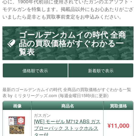
心に、1900年代初頭に使用されていたガンのエアソフト・
モデルガンを特集します。掲載品以外にもお心あたりがござ
いましたら是非とも買取事前査定をお申込みください。
ゴールデンカムイの時代 全商
品の買取価格がすぐわかる一
覧表
価格順で表示
新着順で表示
最新のゴールデンカムイの時代 全商品の買取価格がすぐわかる一覧
表 by ミリタリーグッズ.com (毎週金曜日15時頃に更新)
画像
商品名
買取価格
ガスガン
[WE] モーゼル M712 ABS ガス
¥11,000
ブローバック ストックホルス
ター付