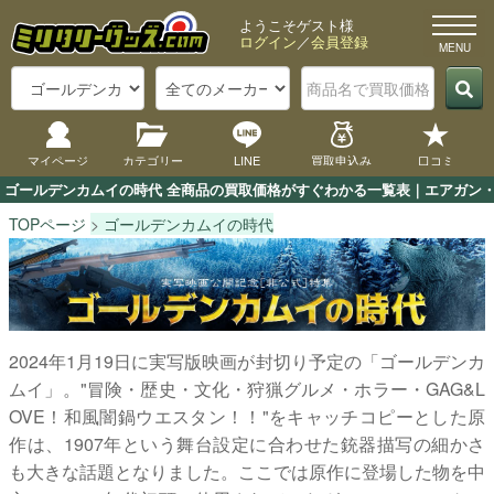
ようこそゲスト様
ログイン
／
会員登録
マイページ
カテゴリー
LINE
買取申込み
口コミ
ゴールデンカムイの時代 全商品の買取価格がすぐわかる一覧表｜エアガン・
TOPページ
ゴールデンカムイの時代
2024年1月19日に実写版映画が封切り予定の「ゴールデンカ
ムイ」。"冒険・歴史・文化・狩猟グルメ・ホラー・GAG&L
OVE！和風闇鍋ウエスタン！！"をキャッチコピーとした原
作は、1907年という舞台設定に合わせた銃器描写の細かさ
も大きな話題となりました。ここでは原作に登場した物を中