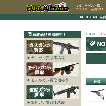
ようこそゲスト様
ログイン
／
会員登録
NORTHEAST
TOPページ
買取価格表掲載中！
N
ガスガン買取価格表
モデルガン買取価格表
画像
電動ガン買取価格表