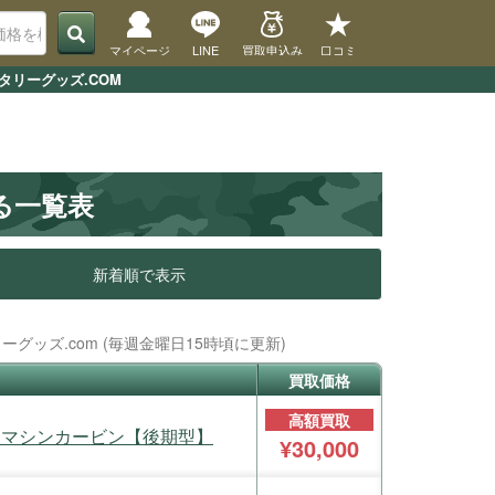
マイページ
LINE
買取申込み
口コミ
タリーグッズ.COM
かる一覧表
新着順で表示
ーグッズ.com (毎週金曜日15時頃に更新)
買取価格
高額買取
トック マシンカービン【後期型】
¥30,000