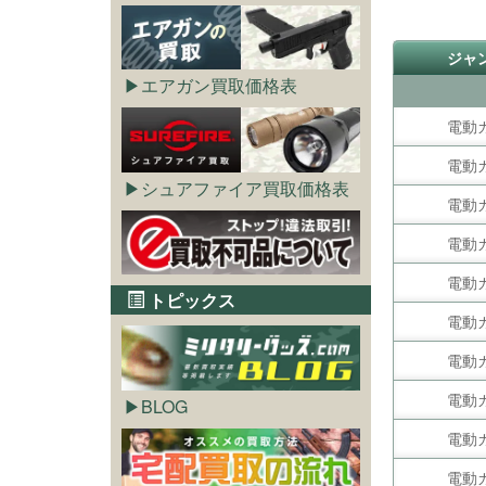
ジャ
エアガン買取価格表
電動
電動
シュアファイア買取価格表
電動
電動
電動
トピックス
電動
電動
電動
BLOG
電動
電動