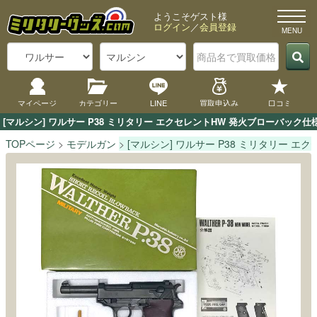
ようこそゲスト様
ログイン
／
会員登録
マイページ
カテゴリー
LINE
買取申込み
口コミ
[マルシン] ワルサー P38 ミリタリー エクセレントHW 発火ブローバ
TOPページ
モデルガン
[マルシン] ワルサー P38 ミリタリー 