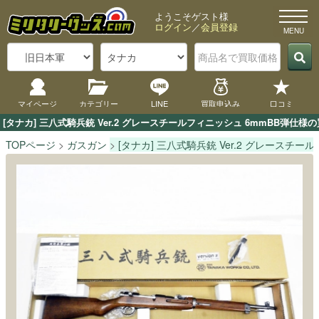
ようこそゲスト様
ログイン
／
会員登録
マイページ
カテゴリー
LINE
買取申込み
口コミ
[タナカ] 三八式騎兵銃 Ver.2 グレースチールフィニッシュ 6mmBB
TOPページ
ガスガン
[タナカ] 三八式騎兵銃 Ver.2 グレースチー