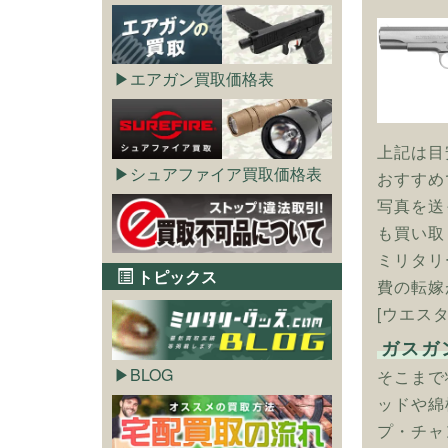
エアガン買取価格表
上記は目
シュアファイア買取価格表
おすすめ
写真を送
も買い取
ミリタリ
トピックス
費の転嫁
[ウエスタ
ガスガ
BLOG
そこまで
ッドや綿
プ・チャ