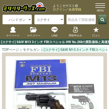
ようこそゲスト様
ログイン
／
会員登録
マイページ
カテゴリー
LINE
買取申込み
口コミ
[コクサイ] S&W M13 3インチ FBIスペシャル HW No.268の買取
TOPページ
モデルガン
[コクサイ] S&W M13 3インチ FBIスペシャル