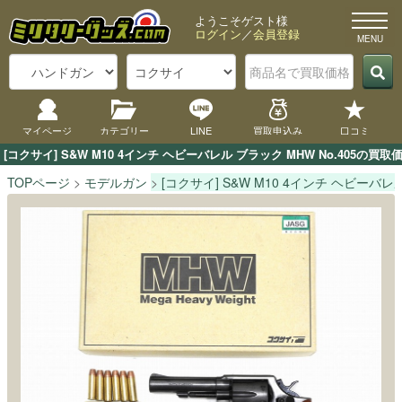
ようこそゲスト様
ログイン
／
会員登録
マイページ
カテゴリー
LINE
買取申込み
口コミ
[コクサイ] S&W M10 4インチ ヘビーバレル ブラック MHW No.4
TOPページ
モデルガン
[コクサイ] S&W M10 4インチ ヘビーバレル