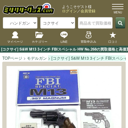
ようこそゲスト様
ログイン
／
会員登録
マイページ
カテゴリー
LINE
買取申込み
口コミ
[コクサイ] S&W M13 3インチ FBIスペシャル HW No.268の買取
TOPページ
モデルガン
[コクサイ] S&W M13 3インチ FBIスペシャル