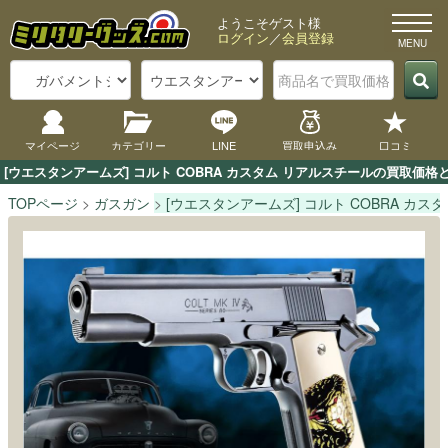
ようこそゲスト様
ログイン
／
会員登録
マイページ
カテゴリー
LINE
買取申込み
口コミ
[ウエスタンアームズ] コルト COBRA カスタム リアルスチールの買取
TOPページ
ガスガン
[ウエスタンアームズ] コルト COBRA カス