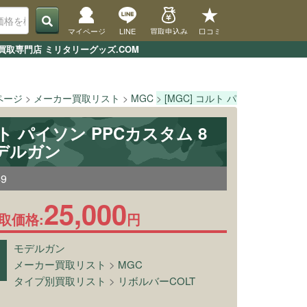
マイページ
LINE
買取申込み
口コミ
買取専門店 ミリタリーグッズ.COM
ページ
メーカー買取リスト
MGC
[MGC] コルト パイソン PPCカ
ルト パイソン PPCカスタム 8
デルガン
49
25,000
取価格:
円
モデルガン
メーカー買取リスト
>
MGC
タイプ別買取リスト
>
リボルバーCOLT