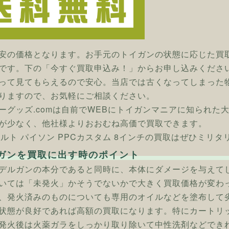
安の価格となります。お手元のトイガンの状態に応じた買
です。下の「今すぐ買取申込み！」からお申し込みくださ
って見てもらえるので安心。当店では古くなってしまった
りますので、お気軽にご相談ください。
ーグッズ.comは自前でWEBにトイガンマニアに知られた
が少なく、他社様よりおおむね高価で買取できます。
 コルト パイソン PPCカスタム 8インチの買取はぜひミリタ
ガンを買取に出す時のポイント
デルガンの本分であると同時に、本体にダメージを与えて
いては「未発火」かそうでないかで大きく買取価格が変わ
、発火済みのものについても専用のオイルなどを塗布して
状態が良好であれば高額の買取になります。特にカートリ
発火後は火薬ガラをしっかり取り除いて中性洗剤などでき