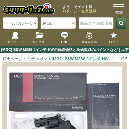
ようこそゲスト様
ログイン
／
会員登録
マイページ
カテゴリー
LINE
買取申込み
口コミ
[MGC] S&W M586 2インチ HWの買取価格と高価買取のポイントなど
TOPページ
モデルガン
[MGC] S&W M586 2インチ HW
TOP