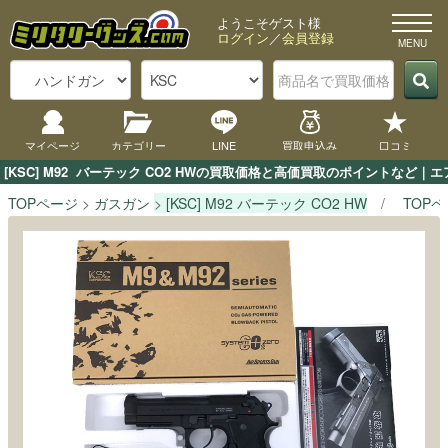
ようこそゲスト様
ログイン
／
会員登録
マイページ
カテゴリー
LINE
買取申込み
口コミ
[KSC] M92  バーテック CO2 HWの買取価格と高価買取のポイントなど
TOPページ
ガスガン
[KSC] M92 バーテック CO2 HW
TOP