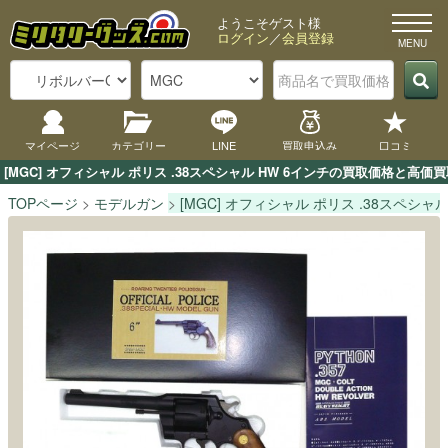
ようこそゲスト様
ログイン
／
会員登録
マイページ
カテゴリー
LINE
買取申込み
口コミ
[MGC] オフィシャル ポリス .38スペシャル HW 6インチの買取価格と
TOPページ
モデルガン
[MGC] オフィシャル ポリス .38スペシャル