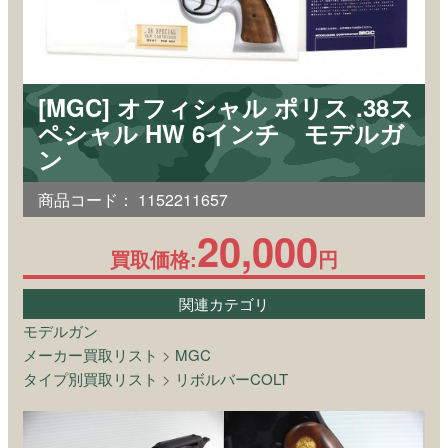
[MGC] オフィシャル ポリス .38ス
ペシャル HW 6インチ モデルガ
ン
商品コード：
1152211657
20,000
買取価格:
円
関連カテゴリ
モデルガン
メーカー買取リスト
>
MGC
タイプ別買取リスト
>
リボルバーCOLT