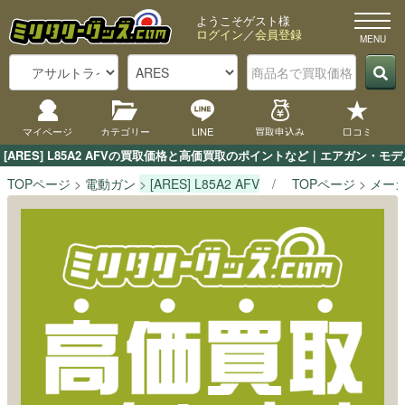
ようこそゲスト様
ログイン
／
会員登録
マイページ
カテゴリー
LINE
買取申込み
口コミ
[ARES] L85A2 AFVの買取価格と高価買取のポイントなど｜エアガン・
TOPページ
電動ガン
[ARES] L85A2 AFV
TOPページ
メー