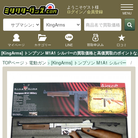
ようこそゲスト様
ログイン
／
会員登録
マイページ
カテゴリー
LINE
買取申込み
口コミ
[KingArms] トンプソン M1A1 シルバーの買取価格と高価買取のポイ
TOPページ
電動ガン
[KingArms] トンプソン M1A1 シルバー