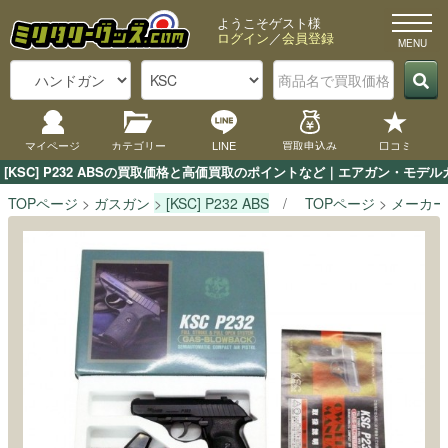
ようこそゲスト様
ログイン
／
会員登録
マイページ
カテゴリー
LINE
買取申込み
口コミ
[KSC] P232 ABSの買取価格と高価買取のポイントなど｜エアガン・モデ
TOPページ
ガスガン
[KSC] P232 ABS
TOPページ
メーカー