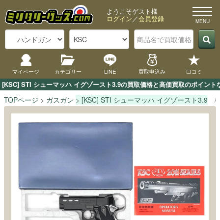
ようこそゲスト様
ログイン
／
会員登録
マイページ
カテゴリー
LINE
買取申込み
口コミ
[KSC] STI シューマッハ イグゾースト3.9の買取価格と高価買取のポイ
TOPページ
ガスガン
[KSC] STI シューマッハ イグゾースト3.9