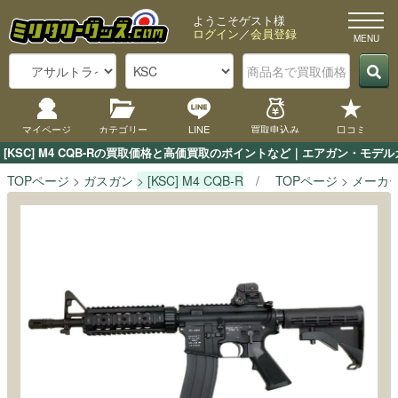
ようこそゲスト様
ログイン
／
会員登録
マイページ
カテゴリー
LINE
買取申込み
口コミ
[KSC] M4 CQB-Rの買取価格と高価買取のポイントなど｜エアガン・モデ
TOPページ
ガスガン
[KSC] M4 CQB-R
TOPページ
メーカ