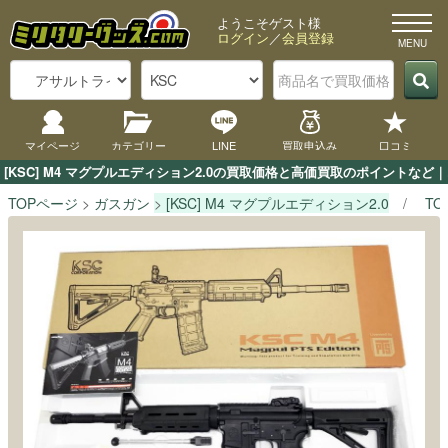
ようこそゲスト様
ログイン
／
会員登録
マイページ
カテゴリー
LINE
買取申込み
口コミ
[KSC] M4 マグプルエディション2.0の買取価格と高価買取のポイントな
TOPページ
ガスガン
[KSC] M4 マグプルエディション2.0
T