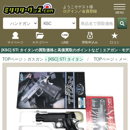
ようこそゲスト様
ログイン
／
会員登録
マイページ
カテゴリー
LINE
買取申込み
口コミ
[KSC] STI タイタンの買取価格と高価買取のポイントなど｜エアガン・モ
TOPページ
ガスガン
[KSC] STI タイタン
TOPページ
メー