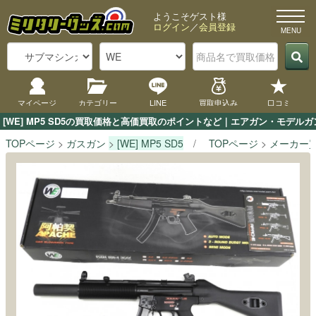
ようこそゲスト様
ログイン
／
会員登録
マイページ
カテゴリー
LINE
買取申込み
口コミ
[WE] MP5 SD5の買取価格と高価買取のポイントなど｜エアガン・モデル
TOPページ
ガスガン
[WE] MP5 SD5
TOPページ
メーカー