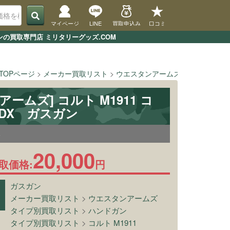
マイページ
LINE
買取申込み
口コミ
ンの買取専門店 ミリタリーグッズ.COM
TOPページ
メーカー買取リスト
ウエスタンアームズ
[ウエスタンア
ームズ] コルト M1911 コ
DX ガスガン
8
20,000
取価格:
円
ガスガン
メーカー買取リスト
>
ウエスタンアームズ
タイプ別買取リスト
>
ハンドガン
タイプ別買取リスト
>
コルト M1911