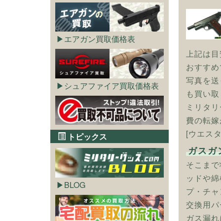
エアガン買取価格表
上記は目
おすすめ
写真を送
シュアファイア買取価格表
も買い取
ミリタリ
費の転嫁
[ウエスタ
トピックス
ガスガ
そこまで
ッドや綿
BLOG
プ・チャ
交換用パ
ガス漏れ