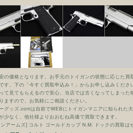
安の価格となります。お手元のトイガンの状態に応じた買
です。下の「今すぐ買取申込み！」からお申し込みくださ
って見てもらえるので安心。当店では古くなってしまった
りますので、お気軽にご相談ください。
ーグッズ.comは自前でWEBにトイガンマニアに知られた
が少なく、他社様よりおおむね高価で買取できます。
タンアームズ] コルト ゴールドカップ N.M. ドックの買取