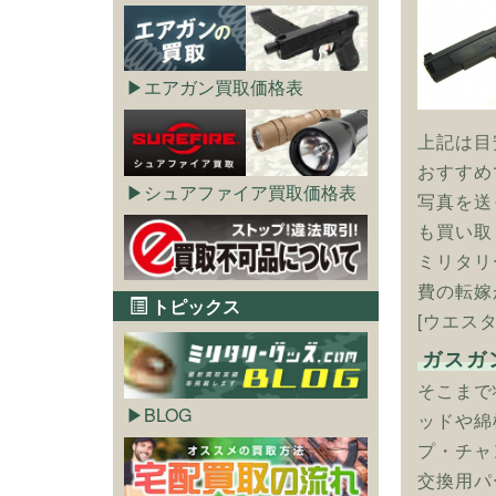
エアガン買取価格表
上記は目
おすすめ
シュアファイア買取価格表
写真を送
も買い取
ミリタリ
費の転嫁
トピックス
[ウエス
ガスガ
そこまで
BLOG
ッドや綿
プ・チャ
交換用パ