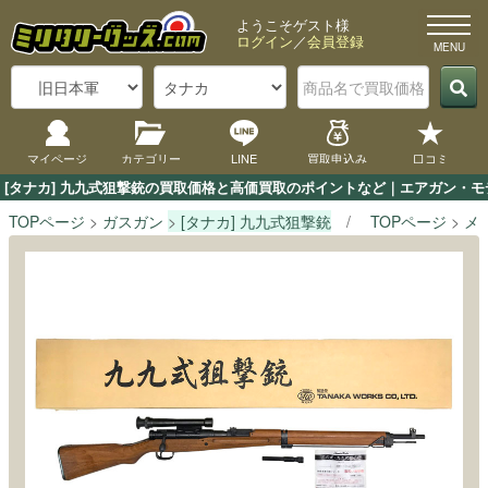
ようこそゲスト様
ログイン
／
会員登録
マイページ
カテゴリー
LINE
買取申込み
口コミ
[タナカ] 九九式狙撃銃の買取価格と高価買取のポイントなど｜エアガン・モ
TOPページ
ガスガン
[タナカ] 九九式狙撃銃
TOPページ
メ